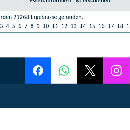
"Essen.Informiert" ist erschienen
rden 21268 Ergebnisse gefunden.
3
4
5
6
7
8
9
10
11
12
13
14
15
16
17
18
1