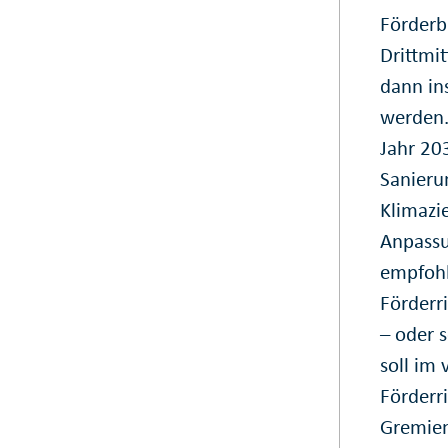
Förderb
Drittmi
dann in
werden.
Jahr 20
Sanieru
Klimazie
Anpassu
empfohl
Förderri
– oder 
soll im 
Förderri
Gremien