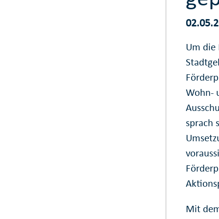
02.05.
Um die 
Stadtgeb
Förderp
Wohn- u
Ausschu
sprach s
Umsetzu
vorauss
Förderp
Aktions
Mit dem