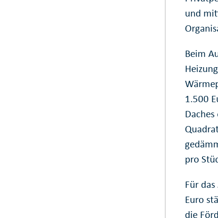
und mit
Organis
Beim Au
Heizung
Wärmepu
1.500 E
Daches 
Quadrat
gedämmt
pro Stü
Für das
Euro stä
die Förd