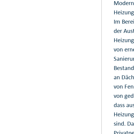
Moderni
Heizung
Im Bere
der Aus
Heizung
von ern
Sanieru
Bestan
an Däch
von Fen
von ged
dass au
Heizung
sind. D
Privatp