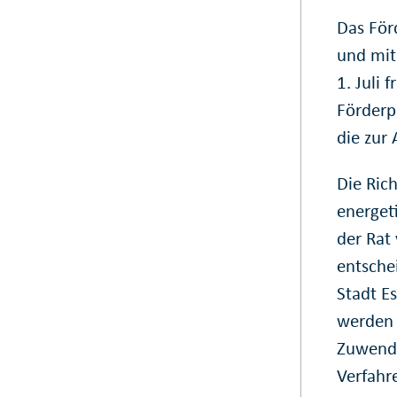
Das Förd
und mit 
1. Juli 
Förderp
die zur 
Die Ric
energet
der Rat 
entsche
Stadt E
werden 
Zuwend
Verfahr