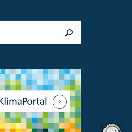
n
© Bundesministerium des Innern, für Bau 