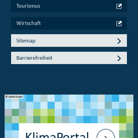
Tourismus
Wirtschaft
Sitemap
Barrierefreiheit
© Stadt Essen
© 