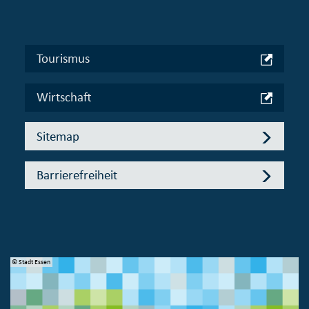
Tourismus
Wirtschaft
Sitemap
Barrierefreiheit
© Stadt Essen
© 