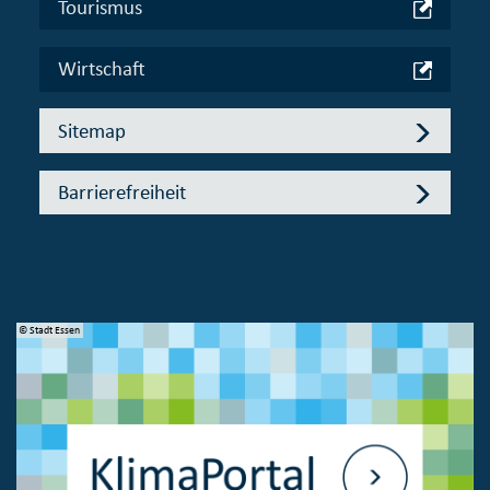
Tourismus
Wirtschaft
Sitemap
Barrierefreiheit
© Stadt Essen
© 