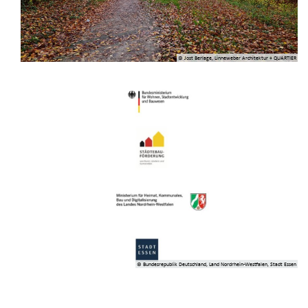
© Jost Berlage, Linneweber Architektur + QUARTIER
© Bundesrepublik Deutschland, Land Nordrhein-Westfalen, Stadt Essen