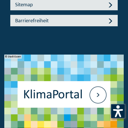
Sitemap
Barrierefreiheit
© Stadt Essen
© 