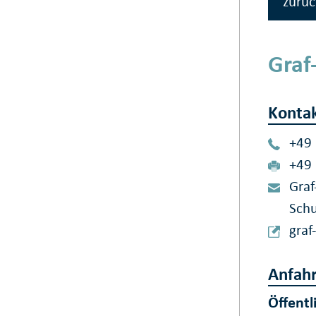
zurüc
Graf
Konta
+49
+49
Graf
Schu
graf
Anfahr
Öffentl