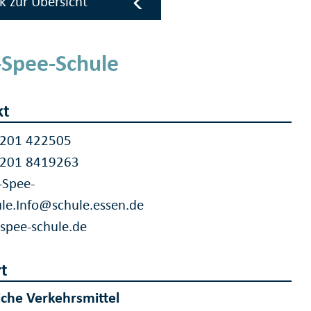
k zur Übersicht
-Spee-Schule
kt
 201 422505
 201 8419263
-Spee-
le.Info@schule.essen.de
-spee-schule.de
t
iche Verkehrsmittel