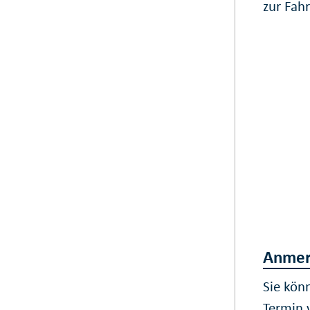
zur Fah
Anmer
Sie kön
Termin 