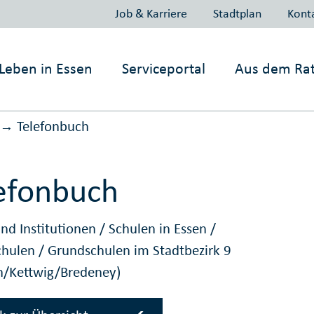
Job & Karriere
Stadtplan
Kont
Leben in
Essen
Serviceportal
Aus dem Ra
Telefonbuch
→
efonbuch
nd Institutionen
/
Schulen in Essen
/
chulen
/
Grundschulen im Stadtbezirk 9
/Kettwig/Bredeney)