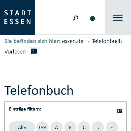
Sie befinden sich hier:
essen.de
Telefonbuch
→
Vorlesen
Telefonbuch
Einträge filtern:
Alle
0-9
A
B
C
D
E