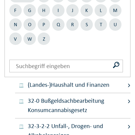
F
G
H
I
J
K
L
M
N
O
P
Q
R
S
T
U
V
W
Z
(Landes-)Haushalt und Finanzen
32-0 Bußgeldsachbearbeitung
Konsumcannabisgesetz
32-3-2-2 Unfall-, Drogen- und