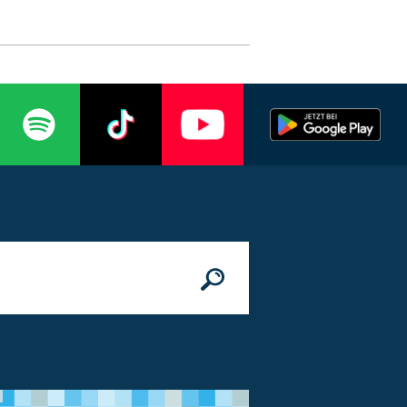
n
© Bundesministerium des Innern, für Bau 