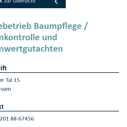
k zur Übersicht
ebetrieb Baumpflege /
kontrolle und
mwertgutachten
ift
er Tal 15
Essen
kt
 201 88-67456