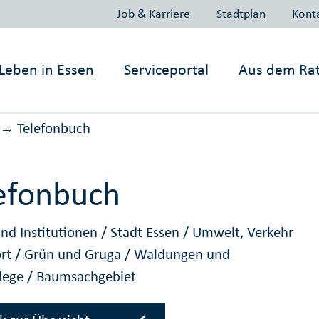
Job & Karriere
Stadtplan
Kont
Leben in
Essen
Serviceportal
Aus dem Ra
Telefonbuch
→
efonbuch
nd Institutionen
/
Stadt Essen
/
Umwelt, Verkehr
ort
/
Grün und Gruga
/
Waldungen und
lege
/
Baumsachgebiet