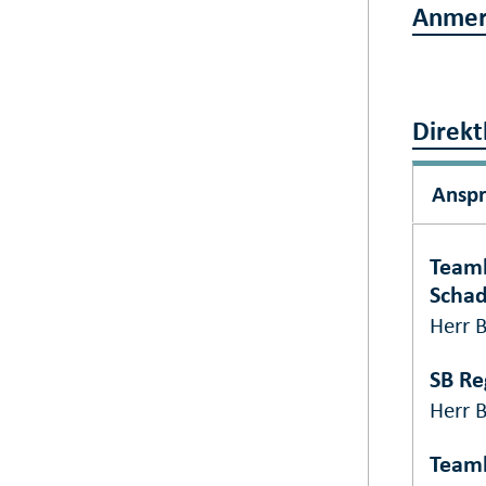
Anmer
Direkt
Ansp
Teaml
Schad
Herr 
SB Re
Herr 
Teaml