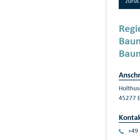
zurüc
Regi
Baum
Bau
Anschr
Holthus
45277 
Konta
+49