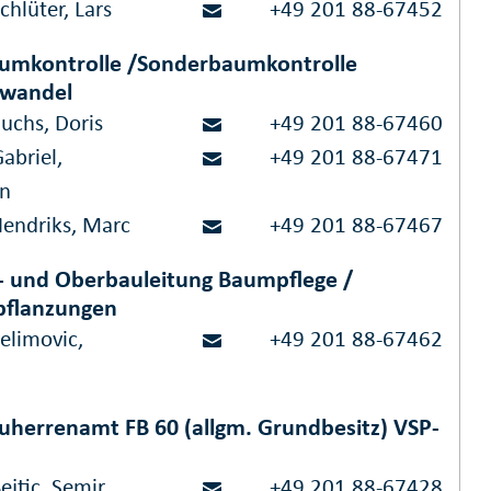
chlüter, Lars
+49 201 88-67452
umkontrolle /Sonderbaumkontrolle
awandel
uchs, Doris
+49 201 88-67460
abriel,
+49 201 88-67471
in
Hendriks, Marc
+49 201 88-67467
 und Oberbauleitung Baumpflege /
pflanzungen
elimovic,
+49 201 88-67462
uherrenamt FB 60 (allgm. Grundbesitz) VSP-
m
ejtic, Semir
+49 201 88-67428