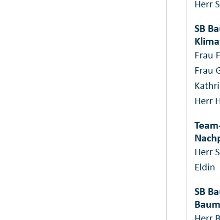
Herr S
SB Ba
Klim
Frau F
Frau G
Kathr
Herr 
Team-
Nach
Herr S
Eldin
SB Ba
Bau
Herr B