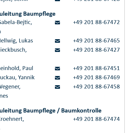
uleitung Baumpflege
abela-Bejtic,
+49 201 88-67472
a
ellwig, Lukas
+49 201 88-67465
Kieckbusch,
+49 201 88-67427
einhold, Paul
+49 201 88-67451
Suckau, Yannik
+49 201 88-67469
Wegener,
+49 201 88-67458
nes
uleitung Baumpflege / Baumkontrolle
Kroehnert,
+49 201 88-67474
s