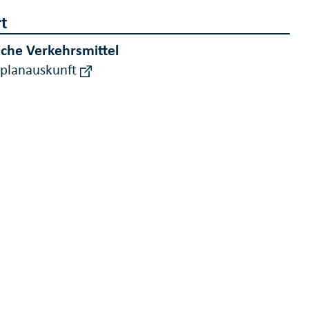
t
iche Verkehrsmittel
rplanauskunft