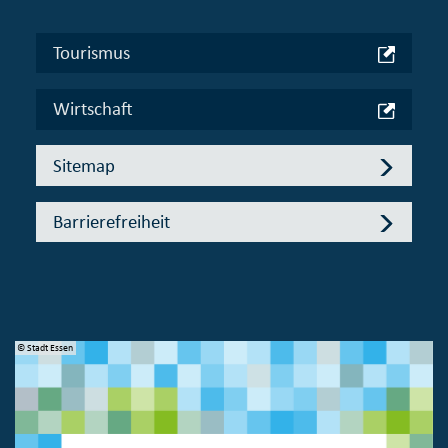
Tourismus
Wirtschaft
Sitemap
Barrierefreiheit
© Stadt Essen
© 