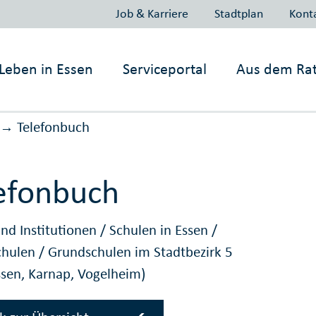
Job & Karriere
Stadtplan
Kont
Leben in
Essen
Serviceportal
Aus dem Ra
Telefonbuch
→
efonbuch
nd Institutionen
/
Schulen in Essen
/
chulen
/
Grundschulen im Stadtbezirk 5
ssen, Karnap, Vogelheim)