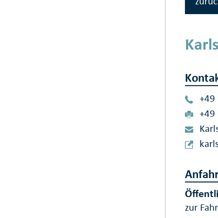
zurüc
Karl
Konta
+49
+49
Karl
karl
Anfahr
Öffentl
zur Fah