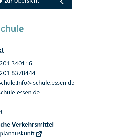
k zur Übersicht
schule
kt
 201 340116
 201 8378444
schule.Info@schule.essen.de
schule-essen.de
t
iche Verkehrsmittel
rplanauskunft