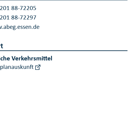
 201 88-72205
 201 88-72297
.abeg.essen.de
t
iche Verkehrsmittel
rplanauskunft