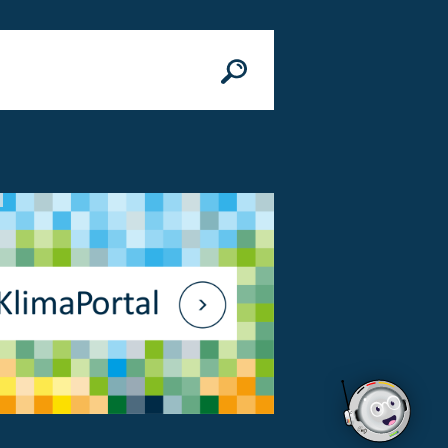
n
© Bundesministerium des Innern, für Bau 