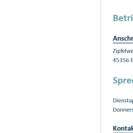
Betr
Anschr
Zipfelw
45356 
Spre
Diensta
Donners
Konta