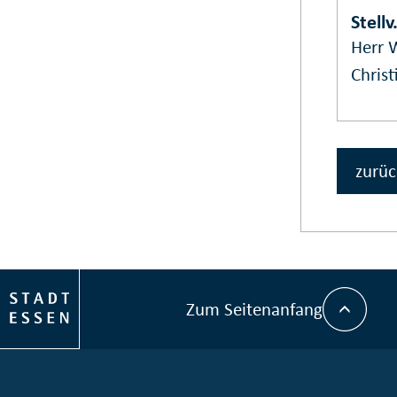
Stell
Herr W
Christ
zurüc
Zum Seitenanfang