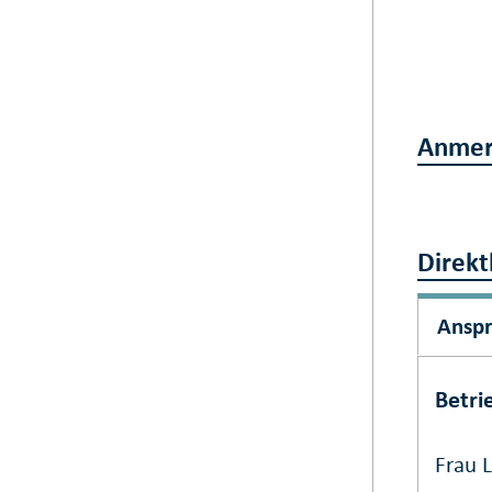
Anmer
Direkt
Ansp
Betri
Frau L