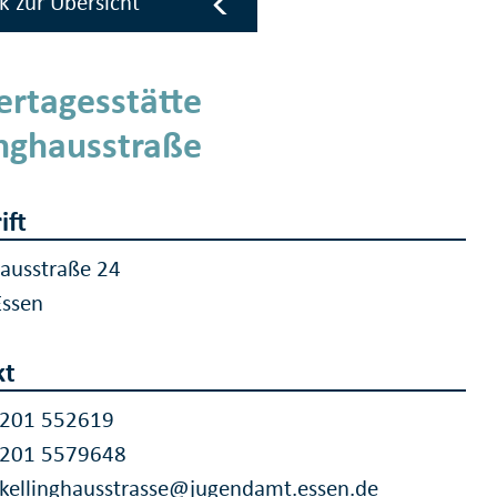
k zur Übersicht
ertagesstätte
inghausstraße
ift
hausstraße 24
Essen
kt
 201 552619
 201 5579648
.kellinghausstrasse@jugendamt.essen.de