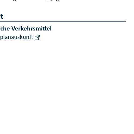
t
iche Verkehrsmittel
rplanauskunft