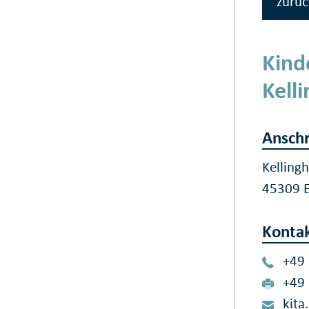
zurüc
Kind
Kell
Anschr
Kelling
45309 
Konta
+49
+49
kita