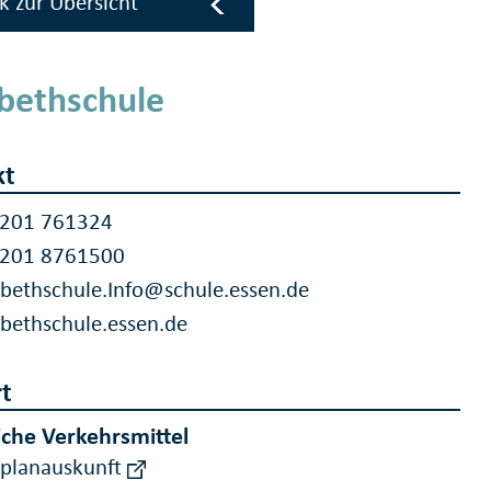
k zur Übersicht
abethschule
kt
 201 761324
 201 8761500
abethschule.Info@schule.essen.de
abethschule.essen.de
t
iche Verkehrsmittel
rplanauskunft