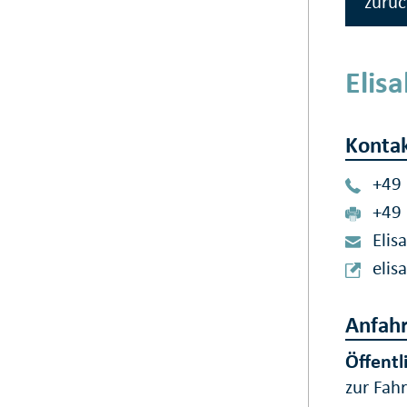
zurüc
Elis
Konta
+49
+49
Elis
elis
Anfahr
Öffentl
zur Fah