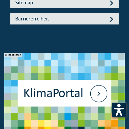
Sitemap
Barrierefreiheit
© Stadt Essen
© 