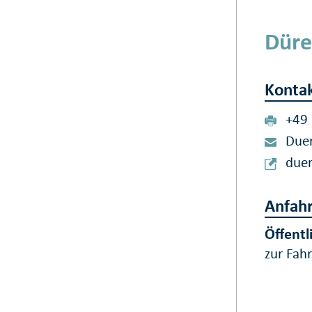
Düre
Konta
+49
Duer
duer
Anfahr
Öffentl
zur Fah