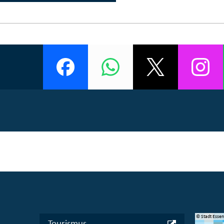
© Manifesta 16 Ruhr gGmbH
© Stadt Esse
Tourismus