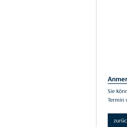
Anmer
Sie kön
Termin 
zurüc