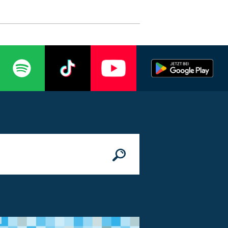
n
© Bundesministerium des Innern, für Bau 