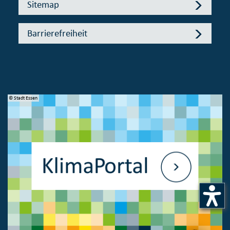
Sitemap
Barrierefreiheit
© Stadt Essen
© 