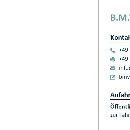
B.M.
Konta
+49
+49
inf
bmv
Anfahr
Öffentl
zur Fah