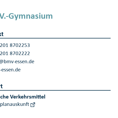
V.-Gymnasium
kt
 201 8702253
 201 8702222
o@bmv-essen.de
-essen.de
t
iche Verkehrsmittel
rplanauskunft