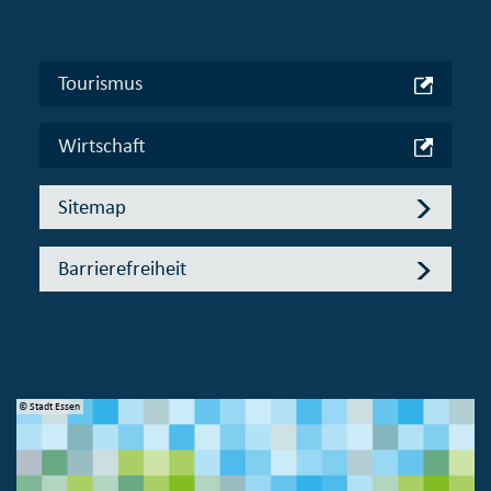
Tourismus
Wirtschaft
Sitemap
Barrierefreiheit
© Stadt Essen
© 