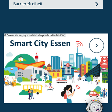
Barrierefreiheit
© Essener Versorgungs- und Verkehrsgesellschaft mbH (EVV)
© 