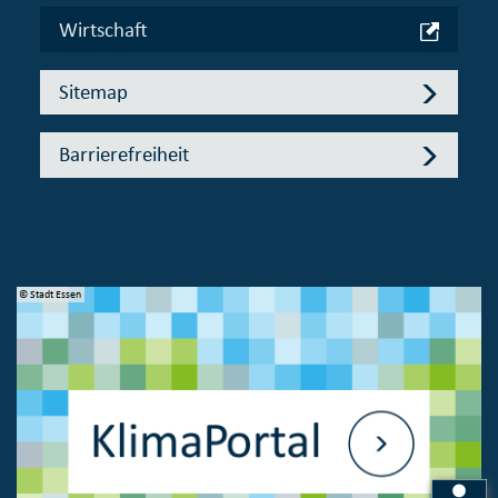
Wirtschaft
Sitemap
Barrierefreiheit
© Stadt Essen
© 