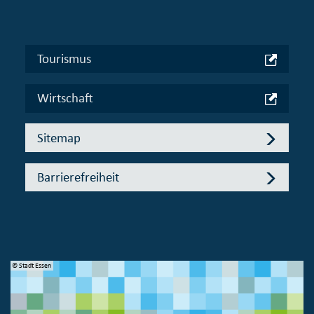
Tourismus
Wirtschaft
Sitemap
Barrierefreiheit
© Stadt Essen
© 