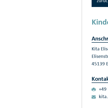
zurüc
Kind
Anschr
Kita Eli
Elisens
45139 
Konta
+49
kita