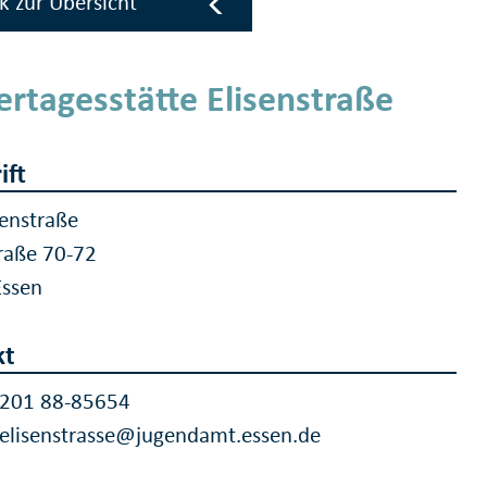
k zur Übersicht
ertagesstätte Elisenstraße
ift
senstraße
traße 70-72
Essen
kt
 201 88-85654
.elisenstrasse@jugendamt.essen.de