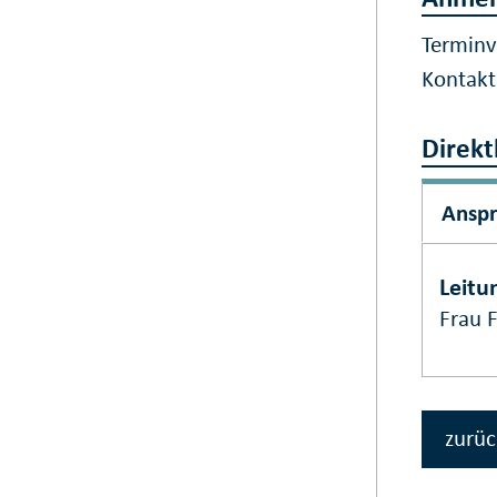
Terminv
Kontak
Direkt
Ansp
Leitu
Frau 
zurüc