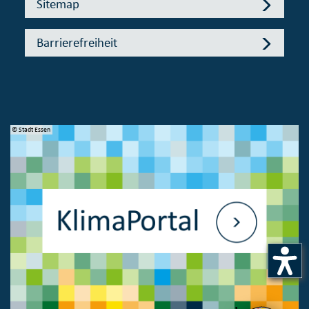
Sitemap
Barrierefreiheit
© Stadt Essen
© 