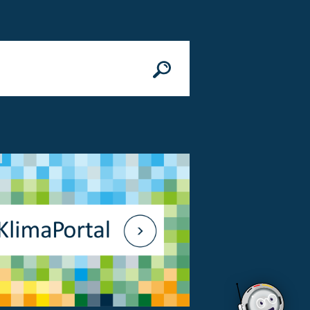
n
© Bundesministerium des Innern, für Bau 