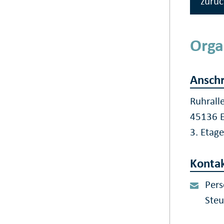
zurüc
Orga
Anschr
Ruhrall
45136 
3. Etag
Konta
Pers
Steu