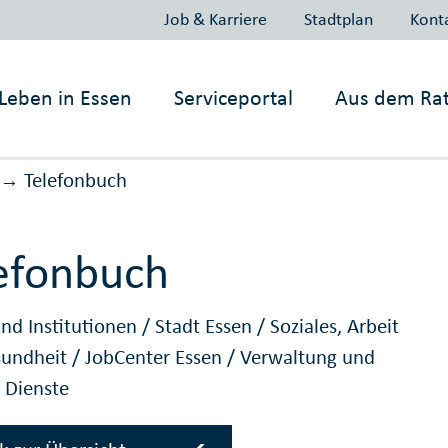
Job & Karriere
Stadtplan
Kont
Leben in
Essen
Serviceportal
Aus dem Ra
Telefonbuch
→
efonbuch
nd Institutionen
/
Stadt Essen
/
Soziales, Arbeit
sundheit
/
JobCenter Essen
/
Verwaltung und
e Dienste