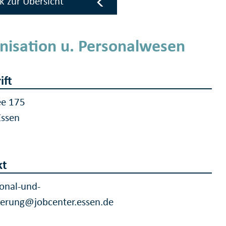
k zur Übersicht
nisation u. Personalwesen
ift
ee 175
Essen
e
kt
onal-und-
erung@jobcenter.essen.de