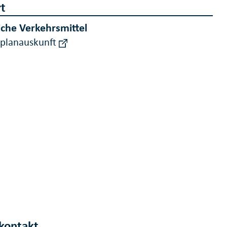
t
iche Verkehrsmittel
rplanauskunft
kontakt