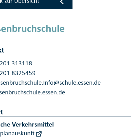
k zur Übersicht
enbruchschule
kt
 201 313118
 201 8325459
senbruchschule.Info@schule.essen.de
senbruchschule.essen.de
t
iche Verkehrsmittel
rplanauskunft