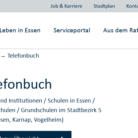
Job & Karriere
Stadtplan
Kont
Leben in
Essen
Serviceportal
Aus dem Ra
Telefonbuch
→
efonbuch
nd Institutionen
/
Schulen in Essen
/
chulen
/
Grundschulen im Stadtbezirk 5
ssen, Karnap, Vogelheim)