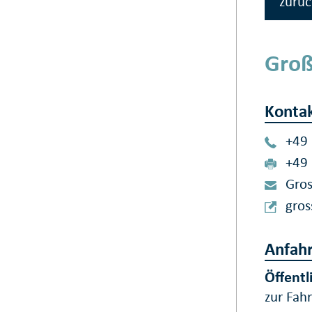
zurüc
Groß
Konta
+49
+49
Gros
gros
Anfahr
Öffentl
zur Fah