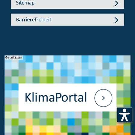
Sitemap
Barrierefreiheit
© Stadt Essen
© 