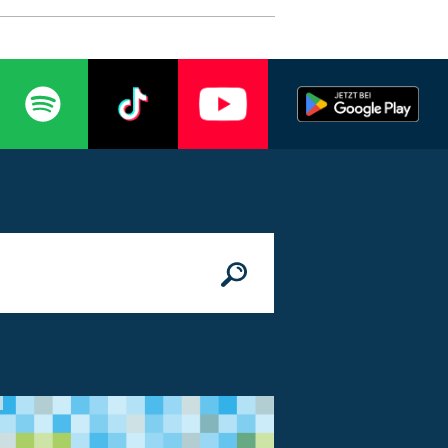
n
© Bundesministerium des Innern, für Bau 