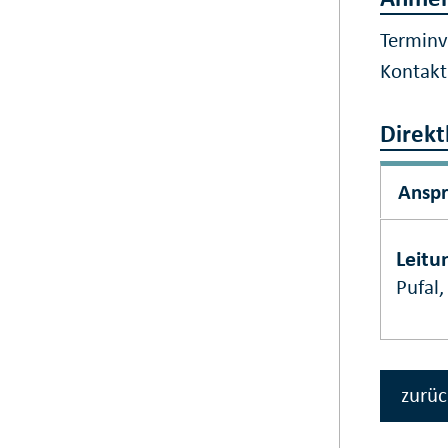
Terminv
Kontak
Direkt
Ansp
Leitu
Pufal
zurüc