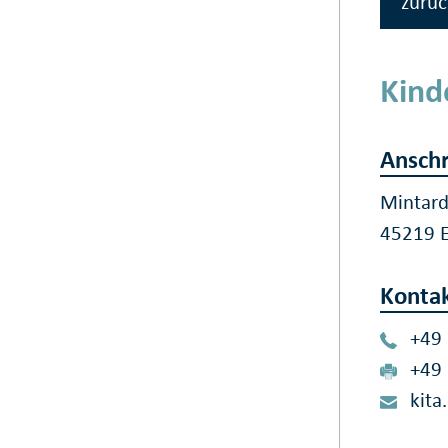
zurüc
Kind
Anschr
Mintar
45219 
Konta
+49
+49
kit