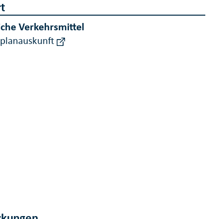
t
iche Verkehrsmittel
rplanauskunft
kungen