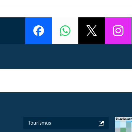
© Manifesta 16 Ruhr gGmbH
© Stadt Esse
Tourismus