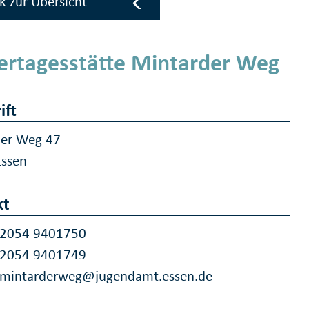
k zur Übersicht
ertagesstätte Mintarder Weg
ift
der Weg 47
Essen
kt
 2054 9401750
 2054 9401749
a.mintarderweg@jugendamt.essen.de