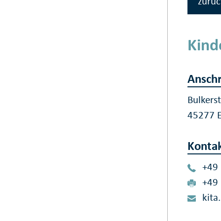
zurüc
Kind
Anschr
Bulkers
45277 
Konta
+49
+49
kita