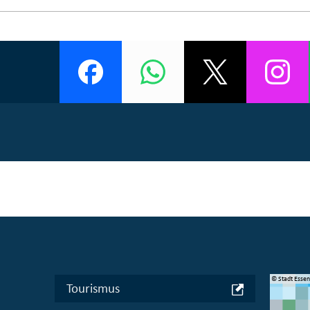
© Manifesta 16 Ruhr gGmbH
© Stadt Esse
Tourismus