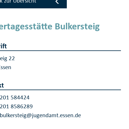
k zur Übersicht
ertagesstätte Bulkersteig
ift
teig 22
Essen
kt
 201 584424
 201 8586289
.bulkersteig@jugendamt.essen.de