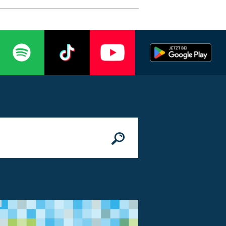
n
© Bundesministerium des Innern, für Bau 