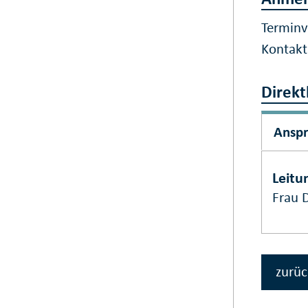
Terminv
Kontak
Direkt
Ansp
Leitu
Frau 
zurüc