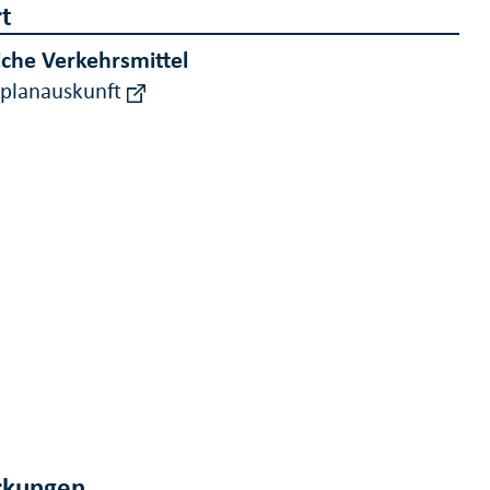
t
iche Verkehrsmittel
rplanauskunft
kungen