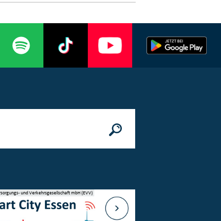
rsorgungs- und Verkehrsgesellschaft mbH (EVV)
© Stadt Essen, Presse- und Kommunikatio