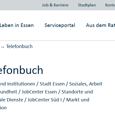
Job & Karriere
Stadtplan
Kont
Leben in
Essen
Serviceportal
Aus dem Ra
Telefonbuch
→
efonbuch
nd Institutionen
/
Stadt Essen
/
Soziales, Arbeit
sundheit
/
JobCenter Essen
/
Standorte und
ale Dienste
/
JobCenter Süd I
/
Markt und
tion