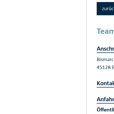
zurüc
Team
Anschr
Bismarc
45128 
Konta
Anfahr
Öffentl