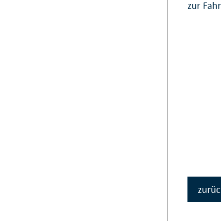
zur Fah
zurüc