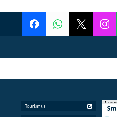
© Bundesministerium des Innern, für Bau und Heimat
© Essener Ve
Tourismus