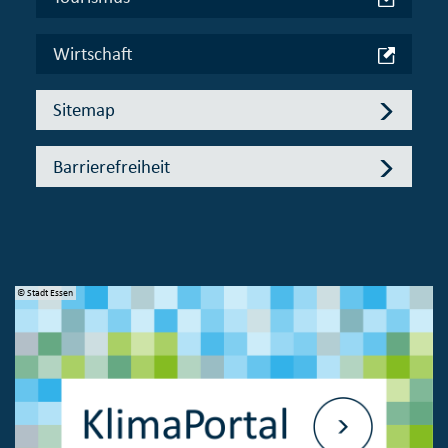
Wirtschaft
Sitemap
Barrierefreiheit
© Stadt Essen
© 