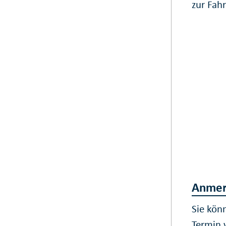
zur Fah
Anmer
Sie kön
Termin 