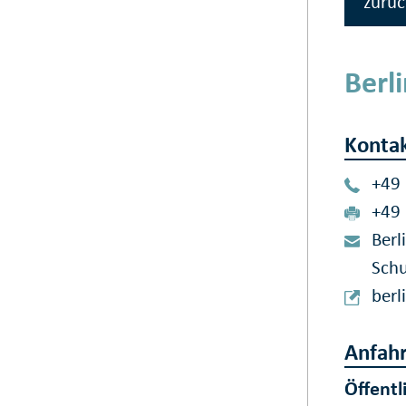
zurüc
Berl
Konta
+49
+49
Berl
Schu
berl
Anfahr
Öffentl