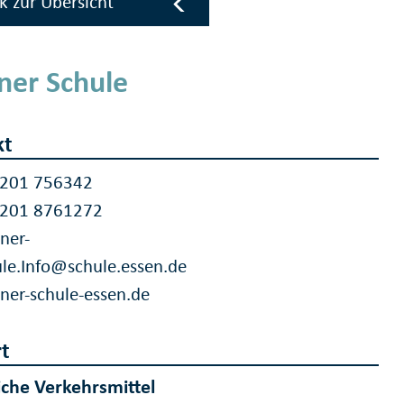
k zur Übersicht
iner Schule
kt
 201 756342
 201 8761272
iner-
le.Info@schule.essen.de
iner-schule-essen.de
t
iche Verkehrsmittel