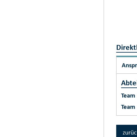
Direkt
Ansp
Abte
Team 
Team 
zurüc