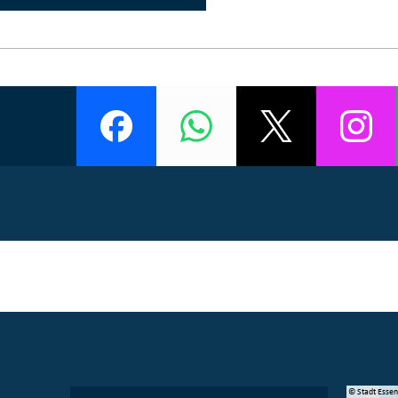
© Manifesta 16 Ruhr gGmbH
© Stadt Esse