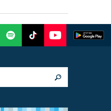
n
© Bundesministerium des Innern, für Bau 