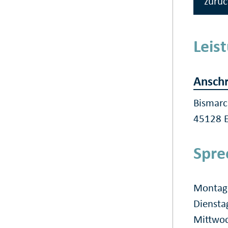
zurüc
Leis
Anschr
Bismarc
45128 
Spre
Montag 
Diensta
Mittwoc