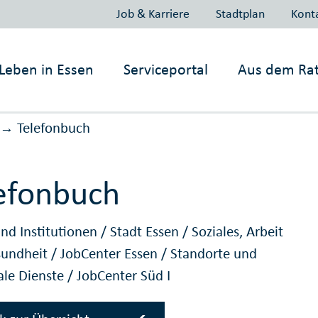
Job & Karriere
Stadtplan
Kont
Leben in
Essen
Serviceportal
Aus dem Ra
Telefonbuch
→
efonbuch
nd Institutionen
/
Stadt Essen
/
Soziales, Arbeit
sundheit
/
JobCenter Essen
/
Standorte und
ale Dienste
/
JobCenter Süd I