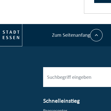
Zum Seitenanfang
Schnelleinstieg
esellschaft mbH (EVV)
© Stadt Essen, Presse- und Kommunikationsamt
Pressecenter