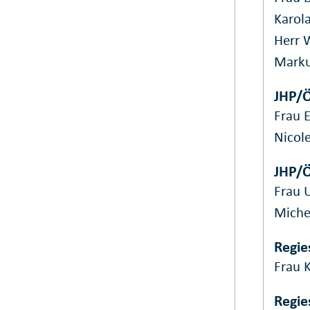
Karol
Herr 
Mark
JHP/Ö
Frau E
Nicol
JHP/Ö
Frau 
Miche
Regie
Frau K
Regie