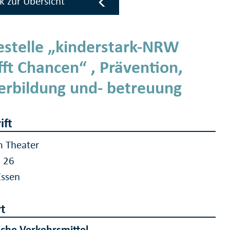
k zur Übersicht
estelle „kinderstark-NRW
fft Chancen“ , Prävention,
erbildung und- betreuung
ift
 Theater
n 26
Essen
t
iche Verkehrsmittel