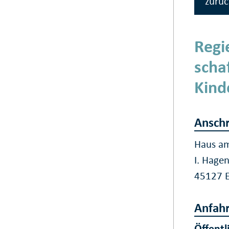
zurüc
Regi
scha
Kind
Anschr
Haus am
I. Hage
45127 
Anfahr
Öffentl