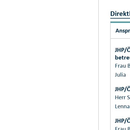
Direkt
Ansp
JHP/Ö
betr
Frau 
Julia
JHP/Ö
Herr 
Lenna
JHP/Ö
Frau 