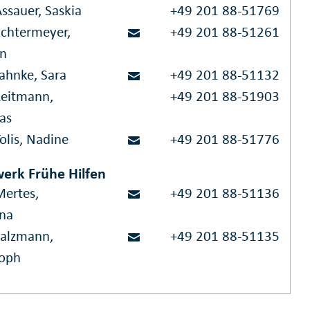
ssauer, Saskia
+49 201 88-51769
Echtermeyer,
+49 201 88-51261
in
Jahnke, Sara
+49 201 88-51132
Reitmann,
+49 201 88-51903
as
olis, Nadine
+49 201 88-51776
erk Frühe Hilfen
Mertes,
+49 201 88-51136
na
Salzmann,
+49 201 88-51135
toph