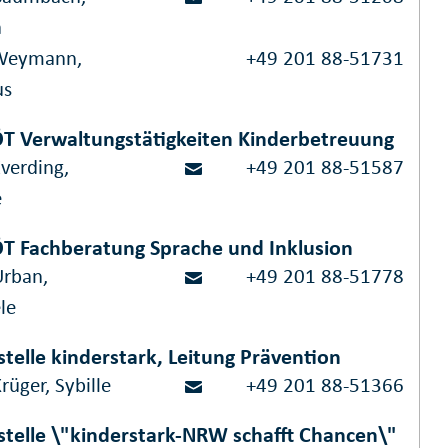
a
Weymann,
+49 201 88-51731
us
T Verwaltungstätigkeiten Kinderbetreuung
verding,
+49 201 88-51587
e
T Fachberatung Sprache und Inklusion
Urban,
+49 201 88-51778
le
stelle kinderstark, Leitung Prävention
rüger, Sybille
+49 201 88-51366
stelle \"kinderstark-NRW schafft Chancen\"