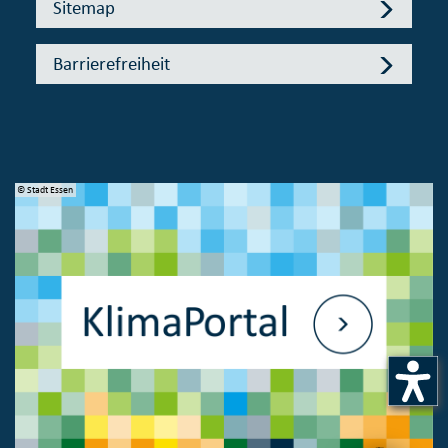
Sitemap
Barrierefreiheit
© Stadt Essen
© 