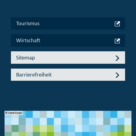
Tourismus
Wirtschaft
Sitemap
Barrierefreiheit
© Stadt Essen
© 