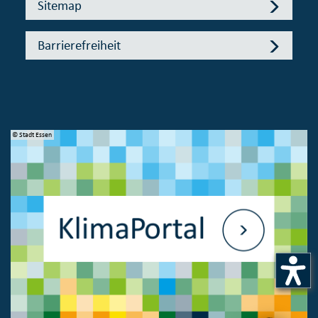
Sitemap
Barrierefreiheit
© Stadt Essen
© 