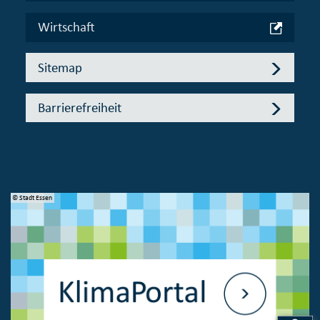
Wirtschaft
Sitemap
Barrierefreiheit
© Stadt Essen
© 