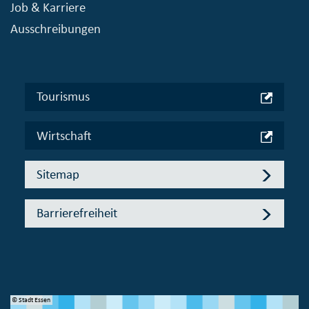
Job & Karriere
Ausschreibungen
Tourismus
Wirtschaft
Sitemap
Barrierefreiheit
© Stadt Essen
© 