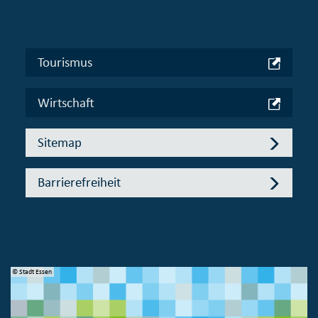
Tourismus
Wirtschaft
Sitemap
Barrierefreiheit
© Stadt Essen
© 