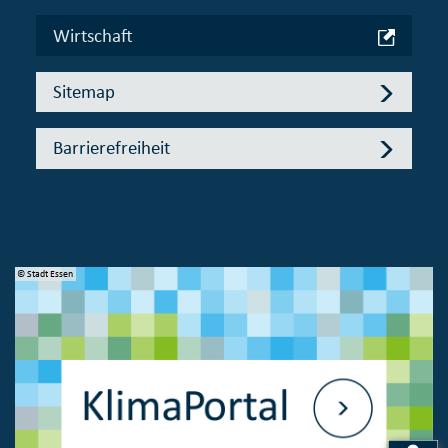
Wirtschaft
Sitemap
Barrierefreiheit
© Stadt Essen
© 