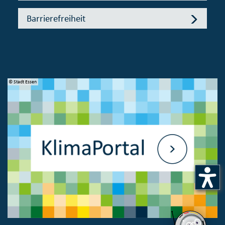
Barrierefreiheit
© Stadt Essen
© 