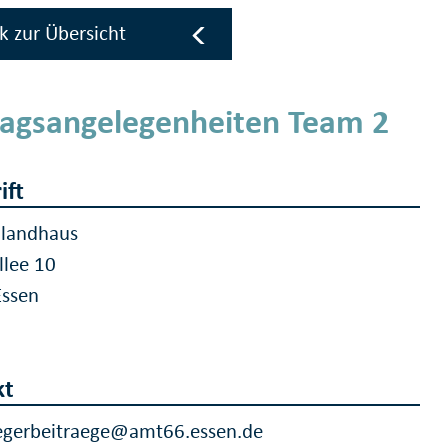
k zur Übersicht
ragsangelegenheiten Team 2
ift
hlandhaus
llee 10
Essen
e
kt
egerbeitraege@amt66.essen.de