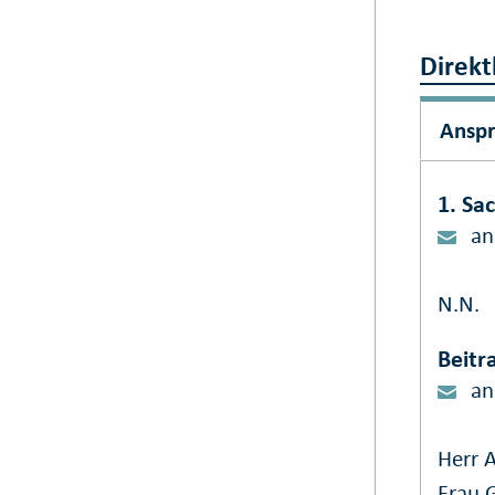
Direkt
Ansp
1. Sa
an
N.N.
Beitr
an
Herr 
Frau 