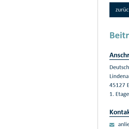
zurüc
Beit
Anschr
Deutsc
Lindena
45127 
1. Etag
Konta
anli