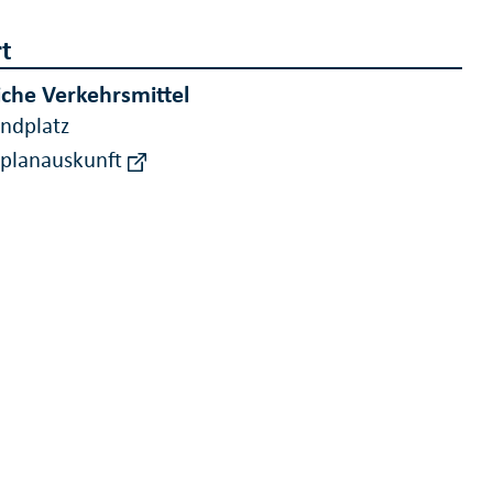
t
iche Verkehrsmittel
andplatz
rplanauskunft