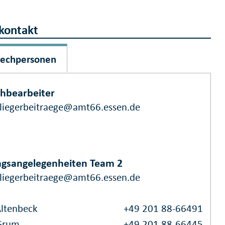
kontakt
rechpersonen
chbearbeiter
liegerbeitraege@amt66.essen.de
agsangelegenheiten Team 2
liegerbeitraege@amt66.essen.de
Altenbeck
+49 201 88-66491
Grum
+49 201 88-66445