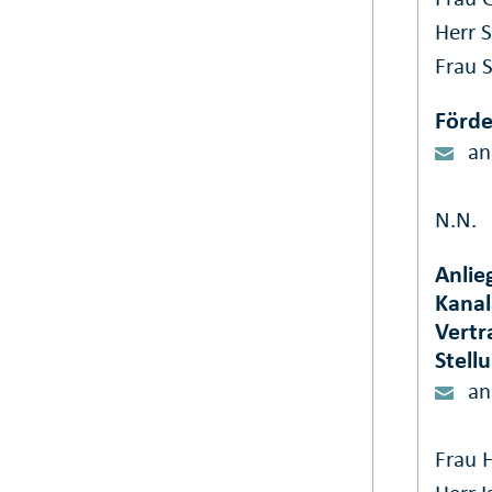
Herr 
Frau S
Förde
an
N.N.
Anlie
Kanal
Vertr
Stell
an
Frau 