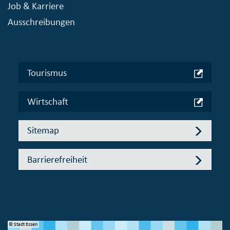
Job & Karriere
Ausschreibungen
Tourismus
Wirtschaft
Sitemap
Barrierefreiheit
© Stadt Essen
© 