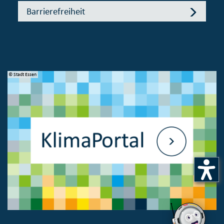
Barrierefreiheit
© Stadt Essen
© 