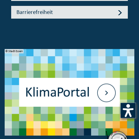
Barrierefreiheit
© Stadt Essen
© 