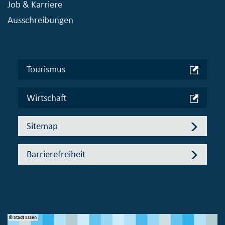
Job & Karriere
Ausschreibungen
Tourismus
Wirtschaft
Sitemap
Barrierefreiheit
© Stadt Essen
© 