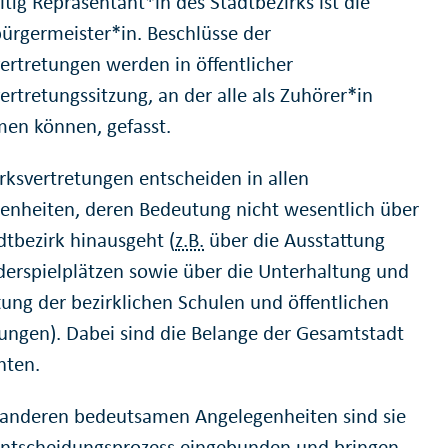
itig Repräsentant*in des Stadtbezirks ist die
bürgermeister*in. Beschlüsse der
vertretungen werden in öffentlicher
ertretungssitzung, an der alle als Zuhörer*in
men können, gefasst.
irksvertretungen entscheiden in allen
enheiten, deren Bedeutung nicht wesentlich über
dtbezirk hinausgeht (
z.B.
über die Ausstattung
derspielplätzen sowie über die Unterhaltung und
tung der bezirklichen Schulen und öffentlichen
tungen). Dabei sind die Belange der Gesamtstadt
hten.
n anderen bedeutsamen Angelegenheiten sind sie
Entscheidungsprozess eingebunden und bringen