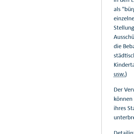
als "bü
einzelne
Stellun
Ausschü
die Beb
städtisc
Kindert
usw.
)
Der Ver
können 
ihres S
unterbr
Detaili