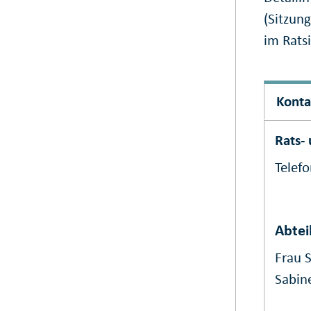
(Sitzun
im Rats
Konta
Rats-
Telef
Abtei
Frau 
Sabin