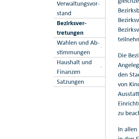
gleichze
Ver­waltungs­vor­
Bezirks
stand
Bezirks
Bezirks­ver­
Bezirksv
tretungen
teilneh
Wahlen und Ab­
stimmungen
Die Bez
Haushalt und
Angeleg
Finanzen
den Sta
Satzungen
von Kin
Ausstat
Einrich
zu beac
In alle
in den 