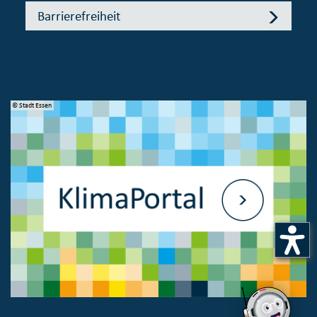
Barrierefreiheit
© Stadt Essen
© 