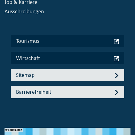
Job & Karriere
Ausschreibungen
Tourismus
Wirtschaft
Sitemap
Barrierefreiheit
© Stadt Essen
© 